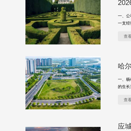
20
一、公
一支经
查
哈
一、杨
的生长
查
应