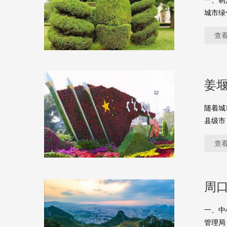
一、制
城市绿
查
姜
随着城
县级市
查
周
一、中
管理局