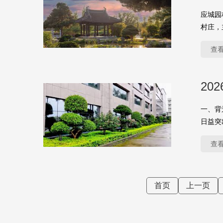
应城园
村庄，
查
20
一、背
日益突
查
首页
上一页