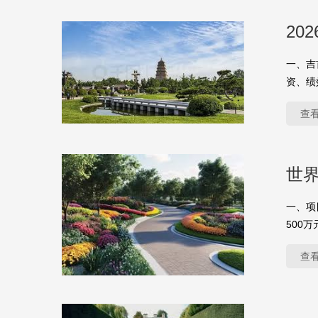
20
一、吉
资、绩
查
世
一、项
500
查