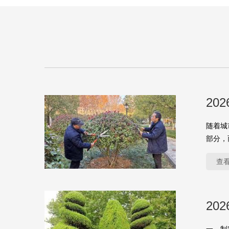
20
随着城
部分，
查
20