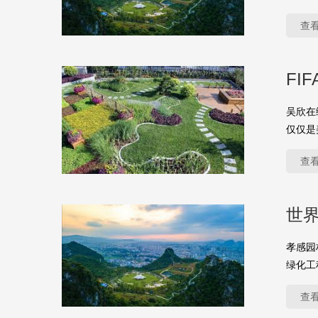
查
FI
吴欣在
仅仅是
查
世
孝感园
绿化工
查