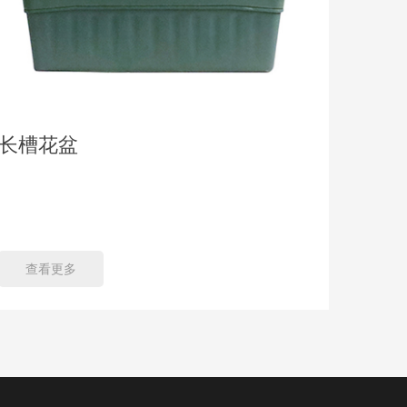
长槽花盆
灯杆
品名： 灯杆花盆 材质： 聚乙烯（PE）/ 玻璃钢
（FRP）/ 金属 尺寸： 直径3
60cm（
查看更多
查看