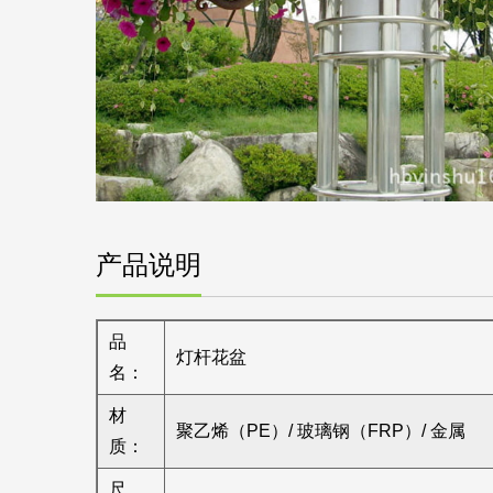
产品说明
品
灯杆花盆
名：
材
聚乙烯（PE）/ 玻璃钢（FRP）/ 金属
质：
尺