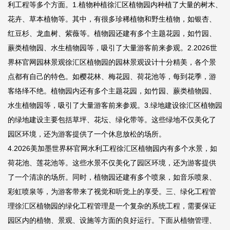
利工程等多个方面。1.植物种植徐汇区植物园内种植了大量的树木、
花卉、草本植物等。其中，有很多珍稀植物和野生植物，如银杏、
红豆杉、龙血树、紫薇等。植物园还建有多个主题花园，如竹园、
蕨类植物园、水生植物园等，吸引了大量游客前来参观。2.
2026世
界杯官网
园林景观徐汇区植物园的园林景观设计十分精美，各个景
点都有自己的特色。如樱花林、梅花园、荷花池等，每到花季，游
客络绎不绝。植物园内还有多个主题花园，如竹园、蕨类植物园、
水生植物园等，吸引了大量游客前来参观。3.绿地建设徐汇区植物园
的绿地建设主要包括草坪、花坛、绿化带等。这些绿地不仅美化了
园区环境，还为游客提供了一个休息放松的场所。
4.
2026美加墨世界杯官网
水利工程徐汇区植物园内有多个水景，如
荷花池、莲花池等。这些水景不仅美化了园区环境，还为游客提供
了一个清凉的场所。同时，植物园还建有多个喷泉，如音乐喷泉、
彩虹喷泉等，为游客带来了视觉和听觉上的享受。三、绿化工程管
理徐汇区植物园的绿化工程管理是一个复杂的系统工程，需要保证
园区内的植物、景观、设施等方面的良好运行。下面从植物管理、