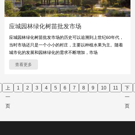
应城园林绿化树苗批发市场
应城园林绿化树苗批发市场的历史可以追溯到上世纪60年代，
当时市场还只是一个小小的村庄，主要以种植水果为主。随着
城市化的发展和园林绿化的需求不断增加，市场
查看更多
上
1
2
3
4
5
6
7
8
9
10
11
下
一
一
页
页